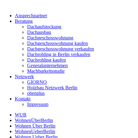
Ansprechpartner
Beratung
Dachaufstockung
Dachausbau
Dachgeschosswohnung
Dachgeschosswohnung kaufen
Dachgeschosswohnung verkaufen
Dachrohling in Berlin verkaufen
Dachrohling kaufen
Generalunternehmen
Machbarkeitsstudie
Netzwerk
GIORNO
Holzbau Netzwerk Berlin
obenplus
Kontakt
Impressum
WUB
WohnenÜberBerlin
Wohnen Über Berlin
WohnenUeberBerlin
Wohnen Ueber Berlin